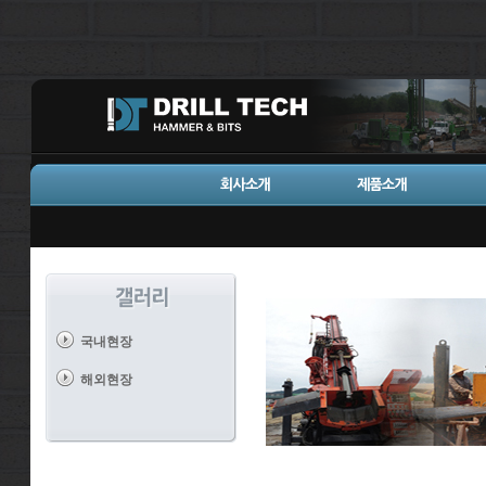
국내현장
해외현장