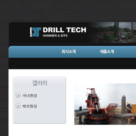
국내현장
해외현장