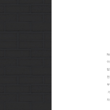
No
아
탑
천공
부
가
차
너
높