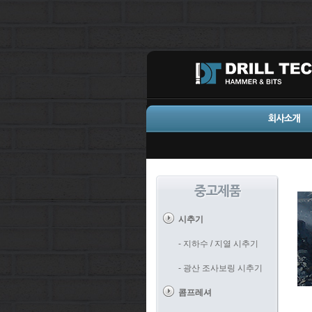
시추기
- 지하수 / 지열 시추기
- 광산 조사보링 시추기
콤프레셔