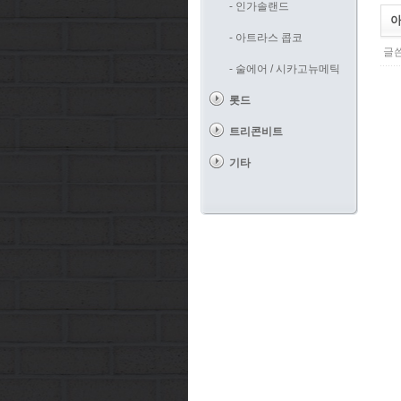
- 인가솔랜드
아
- 아트라스 콥코
글쓴
- 술에어 / 시카고뉴메틱
롯드
트리콘비트
기타