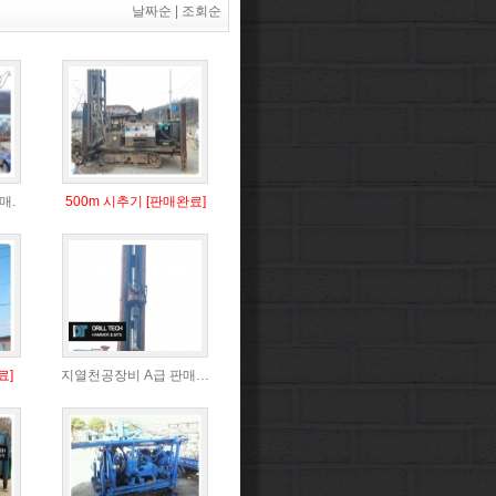
날짜순
|
조회순
매.
500m 시추기 [판매완료]
료]
지열천공장비 A급 판매…