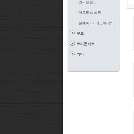
- 인가솔랜드
- 아트라스 콥코
- 술에어 / 시카고뉴메틱
롯드
트리콘비트
기타