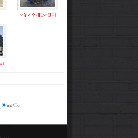
소형 시추기[판매완료]
료]
and
or