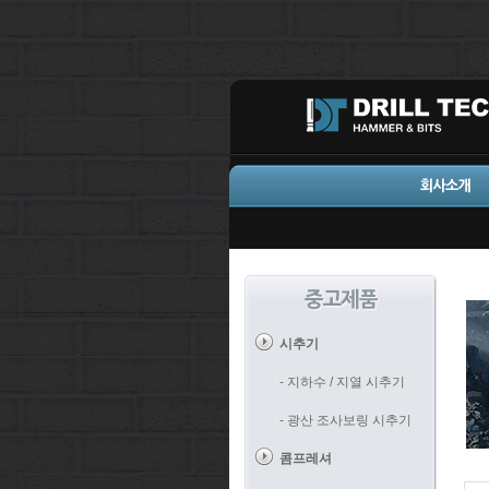
시추기
- 지하수 / 지열 시추기
- 광산 조사보링 시추기
콤프레셔