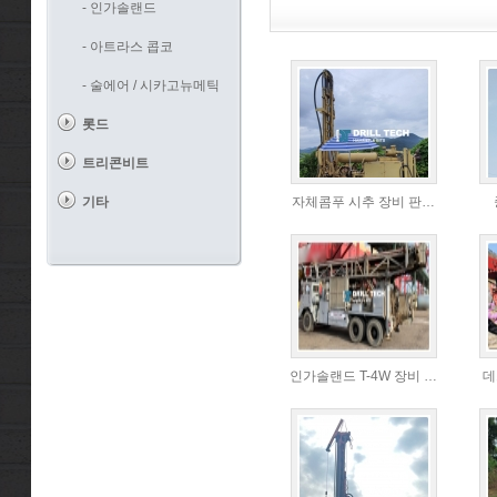
- 인가솔랜드
- 아트라스 콥코
- 술에어 / 시카고뉴메틱
롯드
트리콘비트
기타
자체콤푸 시추 장비 판…
인가솔랜드 T-4W 장비 …
데