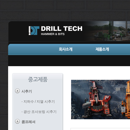
시추기
- 지하수 / 지열 시추기
- 광산 조사보링 시추기
콤프레셔