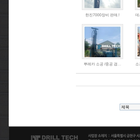
한진7000장비 판매.!
데
뿌레카 소공 /중공 겸…
소