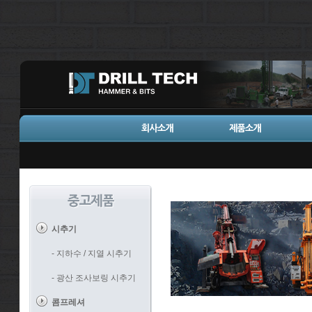
시추기
- 지하수 / 지열 시추기
- 광산 조사보링 시추기
콤프레셔