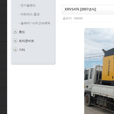
- 인가솔랜드
XRVS476 [2007년식]
- 아트라스 콥코
글쓴이 :
Admin
- 술에어 / 시카고뉴메틱
롯드
트리콘비트
기타