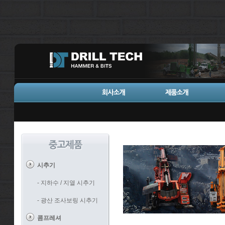
시추기
- 지하수 / 지열 시추기
- 광산 조사보링 시추기
콤프레셔