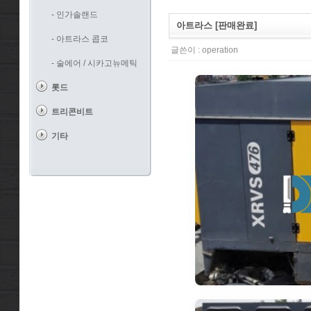
- 인가솔랜드
아트라스 [판매완료]
- 아트라스 콥코
글쓴이 :
operation
- 술에어 / 시카고뉴메틱
롯드
트리콘비트
기타