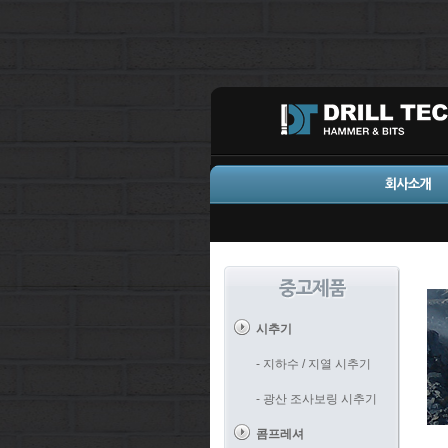
시추기
- 지하수 / 지열 시추기
- 광산 조사보링 시추기
콤프레셔