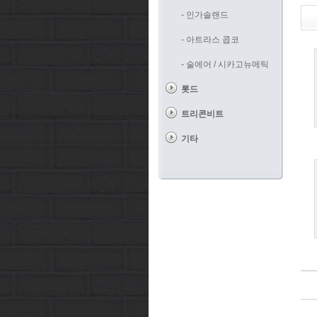
- 인가솔랜드
- 아트라스 콥코
- 술에어 / 시카고뉴메틱
롯드
트리콘비트
기타