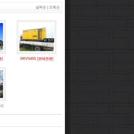
날짜순
|
조회순
료]
XRVS455 [판매완료]
식]