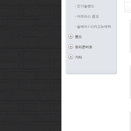
- 인가솔랜드
- 아트라스 콥코
- 술에어 / 시카고뉴메틱
롯드
트리콘비트
기타