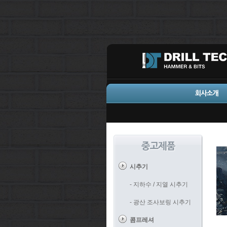
시추기
- 지하수 / 지열 시추기
- 광산 조사보링 시추기
콤프레셔