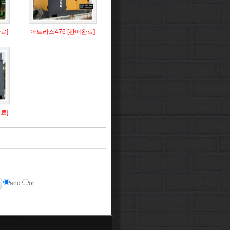
료]
아트라스476 [판매완료]
료]
and
or