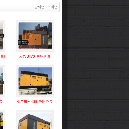
날짜순
|
조회순
료]
XRVS476 [판매완료]
료]
아트라스466 [판매완료]