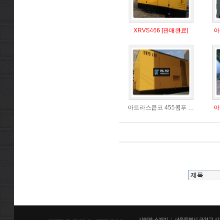
XRVS466 [판매완료]
아
아트라스콥코 455콤푸 …
아