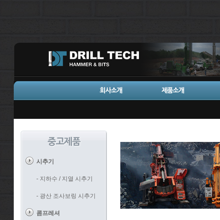
시추기
- 지하수 / 지열 시추기
- 광산 조사보링 시추기
콤프레셔