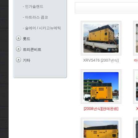
- 인가솔랜드
- 아트라스 콥코
- 술에어 / 시카고뉴메틱
롯드
트리콘비트
기타
XRVS476 [2007년식]
아
[2008년식][판매완료]