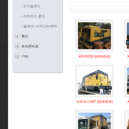
- 인가솔랜드
- 아트라스 콥코
- 술에어 / 시카고뉴메틱
롯드
트리콘비트
기타
XRVS350 [판매완료]
아트라스487 [판매완료]