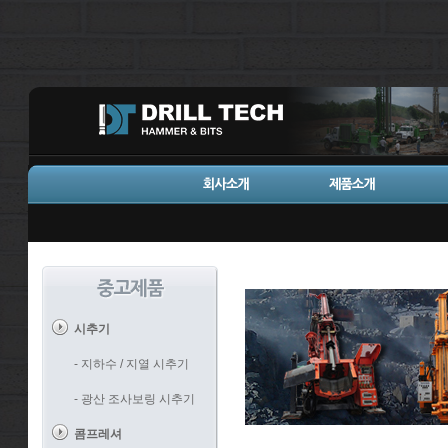
시추기
- 지하수 / 지열 시추기
- 광산 조사보링 시추기
콤프레셔