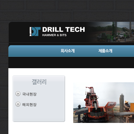
국내현장
해외현장