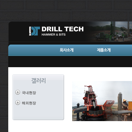
국내현장
해외현장