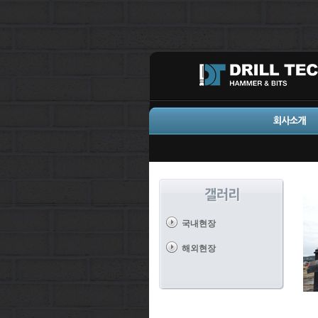
국내현장
해외현장